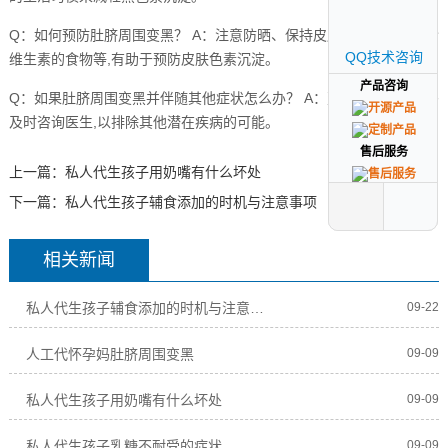
Q：如何预防肚脐周围变黑？ A：注意防晒、保持皮肤湿润，多吃富含
QQ技术咨询
QQ技术咨询
维生素的食物等,有助于预防皮肤色素沉淀。
产品咨询
产品咨询
Q：如果肚脐周围变黑并伴随其他症状怎么办？ A：建议人工代怀孕妈
及时咨询医生,以排除其他潜在疾病的可能。
售后服务
售后服务
上一篇：
私人代生孩子用奶嘴有什么坏处
下一篇：
私人代生孩子辅食添加的时机与注意事项
相关新闻
私人代生孩子辅食添加的时机与注意事项
09-22
人工代怀孕妈肚脐周围变黑
09-09
私人代生孩子用奶嘴有什么坏处
09-09
私人代生孩子乳糖不耐受的症状
09-09