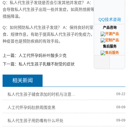
Q：私人代生孩子发烧是否会引发其他并发症？ A：长时间的高烧可能
会导致私人代生孩子出现一些并发症，如高热惊厥等,因此应及时采取
措施降温。
QQ技术咨询
QQ技术咨询
Q：如何预防私人代生孩子发烧？ A：保持良好的室内环境、合理饮
产品咨询
产品咨询
食、规律作息，有助于提高私人代生孩子的免疫力，预防发烧,定期接
种疫苗也是预防疾病的有效手段。
售后服务
售后服务
上一篇：
人工代怀孕妈补叶酸多少克
下一篇：
私人代生孩子乳糖不耐受的症状
相关新闻
私人代生孩子辅食添加的时机与注意事项
09-22
人工代怀孕妈肚脐周围变黑
09-09
私人代生孩子用奶嘴有什么坏处
09-09